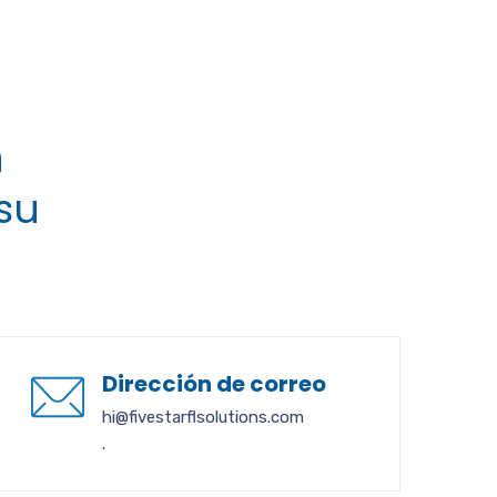
n
 su
Dirección de correo
hi@fivestarflsolutions.com
.